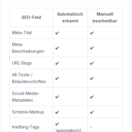
Automatisch
Manuell
SEO-Feld
erkannt
bearbeitbar
Meta-Titel
✔️
✔️
Meta-
✔️
✔️
Beschreibungen
URL-Slugs
✔️
✔️
Alt-Texte /
✔️
✔️
Bildunterschriften
Social-Media-
✔️
✔️
Metadaten
Schema-Markup
✔️
✔️
✔️
hreflang-Tags
–
(automatisch)