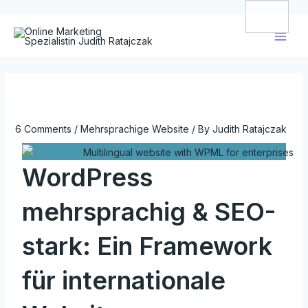
Skip
Beitragsnavigation
Main
to
Men
content
6 Comments
/
Mehrsprachige Website
/ By
Judith Ratajczak
WordPress
mehrsprachig & SEO-
stark: Ein Framework
für internationale